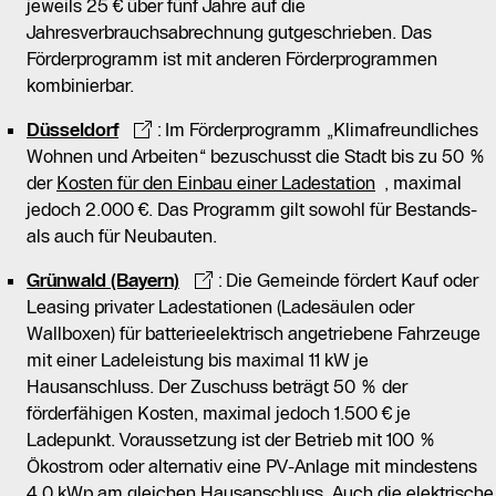
jeweils 25 € über fünf Jahre auf die
Jahresverbrauchsabrechnung gutgeschrieben. Das
Förderprogramm ist mit anderen Förderprogrammen
kombinierbar.
Düsseldorf
: Im Förderprogramm „Klimafreundliches
Wohnen und Arbeiten“ bezuschusst die Stadt bis zu 50 %
der
Kosten für den Einbau einer Ladestation
, maximal
jedoch 2.000 €. Das Programm gilt sowohl für Bestands-
als auch für Neubauten.
Grünwald (Bayern)
: Die Gemeinde fördert Kauf oder
Leasing privater Ladestationen (Ladesäulen oder
Wallboxen) für batterieelektrisch angetriebene Fahrzeuge
mit einer Ladeleistung bis maximal 11 kW je
Hausanschluss. Der Zuschuss beträgt 50 % der
förderfähigen Kosten, maximal jedoch 1.500 € je
Ladepunkt. Voraussetzung ist der Betrieb mit 100 %
Ökostrom oder alternativ eine PV-Anlage mit mindestens
4,0 kWp am gleichen Hausanschluss. Auch die elektrische