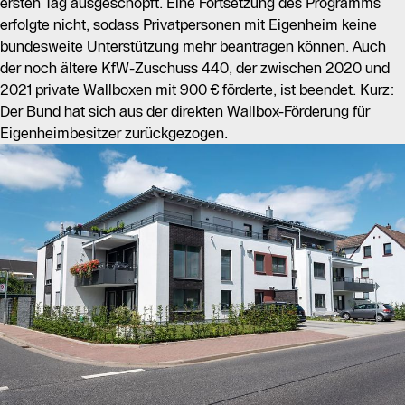
ersten Tag ausgeschöpft. Eine Fortsetzung des Programms
erfolgte nicht, sodass Privatpersonen mit Eigenheim keine
Die Investition in eine Wallbox kann sich auch ohne
bundesweite Unterstützung mehr beantragen können. Auch
Förderung schnell amortisieren, insbesondere durch die
der noch ältere KfW-Zuschuss 440, der zwischen 2020 und
Nutzung von dynamischen Stromtarifen und
2021 private Wallboxen mit 900 € förderte, ist beendet. Kurz:
Solarstrom. Die Kombination aus intelligentem
Der Bund hat sich aus der direkten Wallbox-Förderung für
Energiemanagement und Fördermöglichkeiten macht
Eigenheimbesitzer zurückgezogen.
die Anschaffung einer Wallbox wirtschaftlich attraktiv.