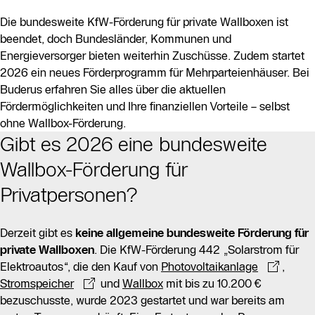
KfW-Förderung 442 war bereits am ersten Tag
Die bundesweite KfW-Förderung für private Wallboxen ist
ausgeschöpft.
beendet, doch Bundesländer, Kommunen und
Energieversorger bieten weiterhin Zuschüsse. Zudem startet
Regionale Förderprogramme variieren stark in Höhe
2026 ein neues Förderprogramm für Mehrparteienhäuser. Bei
und Bedingungen. In Baden-Württemberg können bis
Buderus erfahren Sie alles über die aktuellen
zu 2.500 € für die Elektroinstallation in
Fördermöglichkeiten und Ihre finanziellen Vorteile – selbst
Mehrparteienhäusern gefördert werden, während
ohne Wallbox-Förderung.
Nordrhein-Westfalen Zuschüsse von bis zu 1.500 € für
Gibt es 2026 eine bundesweite
private Ladestationen in Mehrfamilienhäusern bietet,
Wallbox-Förderung für
jedoch derzeit pausiert ist.
Privatpersonen?
Zusätzlich zu regionalen Zuschüssen profitieren E-
Auto-Besitzer von steuerlichen Vorteilen, wie der
Derzeit gibt es
keine allgemeine bundesweite
Förderung
für
Absetzbarkeit von Installationskosten und der THG-
private
Wallboxen
. Die KfW-Förderung 442 „Solarstrom für
Prämie. Elektrofahrzeuge sind bis 2035 von der Kfz-
Elektroautos“, die den Kauf von
Photovoltaikanlage
,
Steuer befreit, was erhebliche Einsparungen mit sich
Stromspeicher
und
Wallbox
mit bis zu 10.200 €
bringt. Auch die Dienstwagenbesteuerung ist für
bezuschusste, wurde 2023 gestartet und war bereits am
Elektrofahrzeuge günstiger.