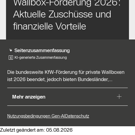
Wallbox-Förderung 2026:
Aktuelle Zuschüsse und
finanzielle Vorteile
Seitenzusammenfassung
KI-generierte Zusammenfassung
Die bundesweite KfW-Förderung für private Wallboxen
ist 2026 beendet, jedoch bieten Bundesländer,...
Die bundesweite KfW-Förderung für private Wallboxen
Mehr anzeigen
ist 2026 beendet, jedoch bieten Bundesländer,
Kommunen und Energieversorger weiterhin Zuschüsse
an. Ein neues Förderprogramm für Mehrparteienhäuser
Nutzungsbedingungen Gen-AI
Datenschutz
wird 2026 eingeführt, das Eigentümergemeinschaften
und Vermieter unterstützt. Aktuell gibt es keine
Zuletzt geändert am: 05.08.2026
bundesweite Förderung für Privatpersonen, und die