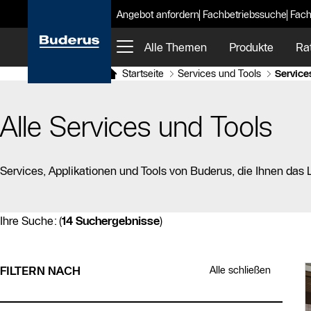
Angebot anfordern
Fachbetriebssuche
Fach
Alle Themen
Produkte
Ra
Startseite
Services und Tools
Service
Alle Services und Tools
Services, Applikationen und Tools von Buderus, die Ihnen das
Ihre Suche:
(
14 Suchergebnisse
)
Suchergebnisse sind geladen
Filterbereich
Zu den Suchergebnissen springen
FILTERN NACH
Alle schließen