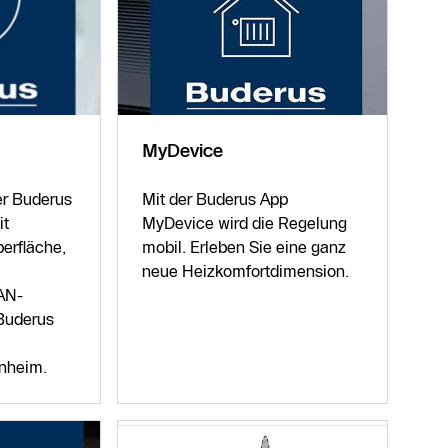
MyDevice
r Buderus
Mit der Buderus App
it
MyDevice wird die Regelung
erfläche,
mobil. Erleben Sie eine ganz
neue Heizkomfortdimension.
AN-
Buderus
nheim.