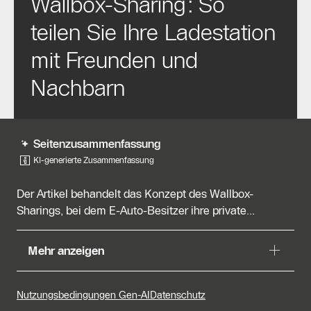
Wallbox-Sharing: So
teilen Sie Ihre Ladestation
mit Freunden und
Nachbarn
Seitenzusammenfassung
KI-generierte Zusammenfassung
Der Artikel behandelt das Konzept des Wallbox-
Sharings, bei dem E-Auto-Besitzer ihre private...
Der Artikel behandelt das Konzept des Wallbox-
Mehr anzeigen
Sharings, bei dem E-Auto-Besitzer ihre private
Ladestation mit Freunden, Nachbarn oder
Familienmitgliedern teilen können. Dies ist besonders
Nutzungsbedingungen Gen-AI
Datenschutz
sinnvoll in Wohnsituationen, in denen mehrere E-Auto-