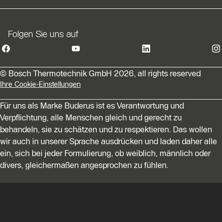
vereinbarte Nutzungsdauer für die Abschreibung beträgt
12 Jahre.
Folgen Sie uns auf
Jährliche Abschreibung: 2.400 € : 12 Jahre = 200 €
pro Jahr
© Bosch Thermotechnik GmbH 2026, all rights reserved
Nach 5 Jahren steigt ein Nutzer aus:
Ihre Cookie-Einstellungen
Wertverlust: 5 Jahre × 200 € = 1.000 €
Für uns als Marke Buderus ist es Verantwortung und
Restwert der Wallbox: 2.400 € – 1.000 € = 1.400 €
Verpflichtung, alle Menschen gleich und gerecht zu
behandeln, sie zu schätzen und zu respektieren. Das wollen
Anteil des ausscheidenden Nutzers: 1.400 € : 3 =
wir auch in unserer Sprache ausdrücken und laden daher alle
467 € Rückzahlung (statt der ursprünglich
ein, sich bei jeder Formulierung, ob weiblich, männlich oder
investierten 800 €)
divers, gleichermaßen angesprochen zu fühlen.
Nach 10 Jahren steigt ein Nutzer aus:
Wertverlust: 10 Jahre × 200 € = 2.000 €
Restwert der Wallbox: 2.400 € – 2.000 € = 400 €