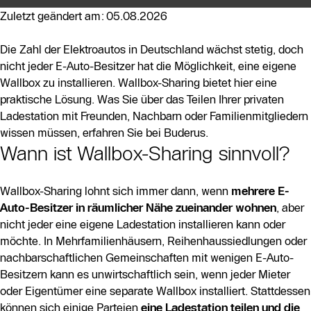
Besitzer in der Nähe wohnen, aber nicht jeder eine
Zuletzt geändert am: 05.08.2026
eigene Wallbox installieren kann. Wallbox-Sharing
ermöglicht eine Kostenaufteilung und eine effizientere
Die Zahl der Elektroautos in Deutschland wächst stetig, doch
Nutzung der vorhandenen Infrastruktur.
nicht jeder E-Auto-Besitzer hat die Möglichkeit, eine eigene
Wallbox zu installieren. Wallbox-Sharing bietet hier eine
Der Artikel beschreibt geeignete Standorte für das
praktische Lösung. Was Sie über das Teilen Ihrer privaten
Teilen von Wallboxen, wie Mehrfamilienhäuser oder
Ladestation mit Freunden, Nachbarn oder Familienmitgliedern
gemeinschaftliche Parkflächen, und hebt die Vorteile
wissen müssen, erfahren Sie bei Buderus.
hervor, darunter Kostensenkungen und ökologische
Wann ist Wallbox-Sharing sinnvoll?
Vorteile. Technisch funktioniert das Sharing über RFID-
Karten zur Nutzeridentifikation und
Wallbox-Sharing lohnt sich immer dann, wenn
mehrere E-
Verbrauchserfassung, unterstützt durch Apps zur
Auto-Besitzer in räumlicher Nähe zueinander wohnen
, aber
Verwaltung und Abrechnung.
nicht jeder eine eigene Ladestation installieren kann oder
möchte. In Mehrfamilienhäusern, Reihenhaussiedlungen oder
Die Abrechnung kann auf verschiedene Weisen
nachbarschaftlichen Gemeinschaften mit wenigen E-Auto-
erfolgen, wobei Transparenz und Fairness wichtig sind.
Besitzern kann es unwirtschaftlich sein, wenn jeder Mieter
Zudem werden rechtliche und bauliche
oder Eigentümer eine separate Wallbox installiert. Stattdessen
Rahmenbedingungen sowie Haftungsfragen behandelt,
können sich einige Parteien
eine Ladestation teilen und die
um sicherzustellen, dass alle Beteiligten gut informiert