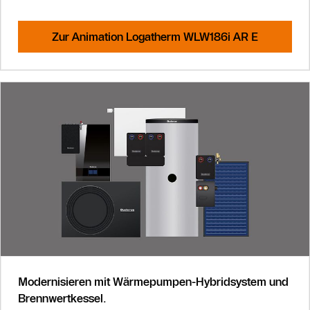
Zur Animation Logatherm WLW186i AR E
Modernisieren mit Wärmepumpen-Hybridsystem und
Brennwertkessel.