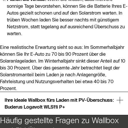
sonnige Tage bevorstehen, können Sie die Batterie Ihres E-
Autos gezielt schonen und auf den Solarstrom warten. In
trüben Wochen laden Sie besser nachts mit günstigem
Netzstrom, statt tagelang auf ausreichend Überschuss zu
warten.
Eine realistische Erwartung sieht so aus: Im Sommerhalbjahr
können Sie Ihr E-Auto zu 70 bis 90 Prozent über die
Solaranlageladen. Im Winterhalbjahr sinkt dieser Anteil auf 10
bis 30 Prozent. Über das gesamte Jahr betrachtet liegt der
Solarstromanteil beim Laden je nach Anlagengröße,
Fahrleistung und Nutzungsverhalten bei etwa 40 bis 70
Prozent.
Ihre ideale Wallbox fürs Laden mit PV-Überschuss:
Buderus Logavolt WLS11i P+
Häufig gestellte Fragen zu Wallbox
Die
Buderus Logavolt WLS11i P+
ist speziell für
intelligentes PV-Überschussladen konzipiert und bietet