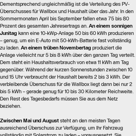
bis 400 kWh.
Dementsprechend ungleichmäßig ist die Verteilung des PV-
20 Prozent mehr nutzbarem Überschuss – entsprechend
Überschusses für Wallbox und Haushalt über das Jahr. In den
dem höheren Jahresertrag.
Die erreichbare Fahrleistung liegt damit bei etwa
20.500
Sommermonaten April bis September fallen etwa 75 bis 80
bis 37.000 km
. Dank der höheren Sonneneinstrahlung
Prozent des gesamten Jahresertrags an.
An einem sonnigen
im Süden und der optimalen Nutzung durch den Speicher
Junitag
kann eine 10-kWp-Anlage 50 bis 60 kWh produzieren
lässt sich ein durchschnittliches E-Auto mit dieser
– genug, um ein E-Auto mit 50-kWh-Batterie fast vollständig
Kombination zu einem sehr großen Teil mit eigenem
zu laden.
An einem trüben Novembertag
produziert die
Solarstrom betreiben.
Anlage vielleicht nur 5 bis 8 kWh über den ganzen Tag verteilt.
Dem steht ein Haushaltsverbrauch von etwa 11 kWh am Tag
gegenüber. Während der kurzen Sonnenstunden zwischen 10
und 15 Uhr verbraucht der Haushalt bereits 2 bis 3 kWh. Der
Bereit für Ihre Wallbox? Finden Sie jetzt einen
verbleibende Überschuss für die Wallbox liegt dann bei nur 2
Fachbetrieb in Ihrer Nähe.
bis 5 kWh – gerade genug für 10 bis 30 Kilometer Reichweite.
Den Rest des Tagesbedarfs müssen Sie aus dem Netz
beziehen.
Zwischen Mai und August
steht an den meisten Tagen
ausreichend Überschuss zur Verfügung, um Ihr Fahrzeug
vollständig mit Solarstrom zu laden – vorausgesetzt, Sie