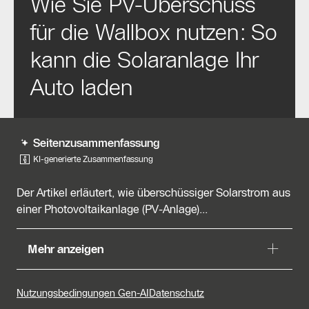
Wie Sie PV-Überschuss
für die Wallbox nutzen: So
kann die Solaranlage Ihr
Auto laden
Seitenzusammenfassung
KI-generierte Zusammenfassung
Der Artikel erläutert, wie überschüssiger Solarstrom aus
einer Photovoltaikanlage (PV-Anlage)...
Der Artikel erläutert, wie überschüssiger Solarstrom aus
Mehr anzeigen
einer Photovoltaikanlage (PV-Anlage) effektiv genutzt
werden kann, um Elektrofahrzeuge über eine Wallbox
zu laden. Das PV-Überschussladen ermöglicht es, den
Nutzungsbedingungen Gen-AI
Datenschutz
Solarstrom, der nach dem Haushaltsverbrauch übrig