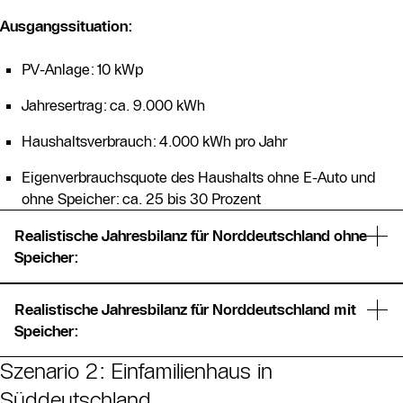
Ausgangssituation:
PV-Anlage: 10 kWp
Jahresertrag: ca. 9.000 kWh
Haushaltsverbrauch: 4.000 kWh pro Jahr
Eigenverbrauchsquote des Haushalts ohne E-Auto und
ohne Speicher: ca. 25 bis 30 Prozent
Realistische Jahresbilanz für Norddeutschland ohne
Speicher:
Von den 9.000 kWh Jahresertrag verbraucht Ihr Haushalt
Realistische Jahresbilanz für Norddeutschland mit
etwa 2.250 bis 2.700 kWh direkt, wenn der Strom gerade
Speicher:
produziert wird (bei 25 bis 30 Prozent
Eigenverbrauchsquote). Die restlichen 6.300 bis 6.750
Szenario 2: Einfamilienhaus in
Mit einem passend dimensionierten Stromspeicher (für
kWh würden normalerweise ins Netz eingespeist. Genau
eine 10-kWp-Anlage eignen sich 8 bis 10 kWh
Süddeutschland
hier setzt das PV-Überschussladen an.