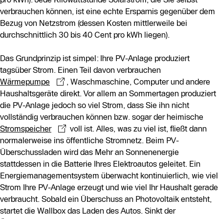
verbrauchen können, ist eine echte Ersparnis gegenüber dem
Artikel gibt auch Hinweise zur Einsparung von Kosten
Bezug von Netzstrom (dessen Kosten mittlerweile bei
und zur Amortisation der Wallbox-Installation.
durchschnittlich 30 bis 40 Cent pro kWh liegen).
Abschließend werden realistische Erwartungen für die
Nutzung von PV-Überschuss im Jahresverlauf und
Das Grundprinzip ist simpel: Ihre PV-Anlage produziert
Strategien für die Wintermonate diskutiert.
tagsüber Strom. Einen Teil davon verbrauchen
Wärmepumpe
, Waschmaschine, Computer und andere
Haushaltsgeräte direkt. Vor allem an Sommertagen produziert
die PV-Anlage jedoch so viel Strom, dass Sie ihn nicht
vollständig verbrauchen können bzw. sogar der heimische
Stromspeicher
voll ist. Alles, was zu viel ist, fließt dann
normalerweise ins öffentliche Stromnetz. Beim PV-
Überschussladen wird das Mehr an Sonnenenergie
stattdessen in die Batterie Ihres Elektroautos geleitet. Ein
Energiemanagementsystem überwacht kontinuierlich, wie viel
Strom Ihre PV-Anlage erzeugt und wie viel Ihr Haushalt gerade
verbraucht. Sobald ein Überschuss an Photovoltaik entsteht,
startet die Wallbox das Laden des Autos. Sinkt der