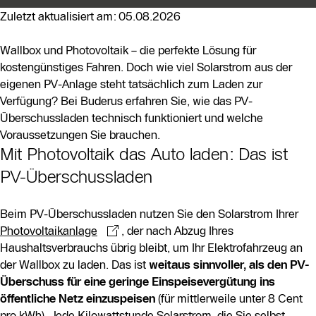
bleibt, für das Laden des E-Autos zu verwenden, anstatt
Zuletzt aktualisiert am: 05.08.2026
ihn ins öffentliche Netz einzuspeisen. Dies führt zu
erheblichen Einsparungen, da die Kosten für Netzstrom
Wallbox und Photovoltaik – die perfekte Lösung für
deutlich höher sind als die Selbstkosten für Solarstrom.
kostengünstiges Fahren. Doch wie viel Solarstrom aus der
eigenen PV-Anlage steht tatsächlich zum Laden zur
Es werden drei Varianten des Überschussladens
Verfügung? Bei Buderus erfahren Sie, wie das PV-
vorgestellt: manuelles, vordefiniertes und dynamisches
Überschussladen technisch funktioniert und welche
Überschussladen. Während das manuelle Laden eine
Voraussetzungen Sie brauchen.
aktive Überwachung erfordert, funktioniert das
Mit Photovoltaik das Auto laden: Das ist
vordefinierte Laden automatisch zu festgelegten
PV-Überschussladen
Zeiten, birgt jedoch das Risiko, Netzstrom zu beziehen.
Das dynamische Überschussladen ist die effizienteste
Beim PV-Überschussladen nutzen Sie den Solarstrom Ihrer
Methode, da es die Ladeleistung in Echtzeit an den
Photovoltaikanlage
verfügbaren Überschuss anpasst.
, der nach Abzug Ihres
Haushaltsverbrauchs übrig bleibt, um Ihr Elektrofahrzeug an
der Wallbox zu laden. Das ist
Für das PV-Überschussladen sind bestimmte
weitaus sinnvoller, als den
PV-
Überschuss
technische Voraussetzungen notwendig, darunter eine
für eine geringe Einspeisevergütung ins
öffentliche Netz einzuspeisen
intelligente Wallbox, eine ausreichend dimensionierte
(für mittlerweile unter 8 Cent
pro kWh). Jede Kilowattstunde Solarstrom, die Sie selbst
PV-Anlage und ein Energiemanagementsystem. Der