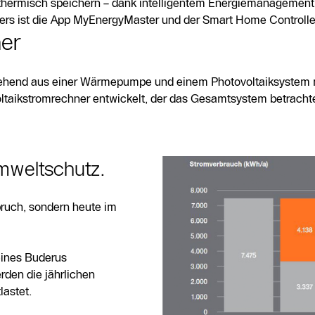
 thermisch speichern – dank intelligentem Energiemanagement 
 ist die App MyEnergyMaster und der Smart Home Controlle
er
stehend aus einer Wärmepumpe und einem Photovoltaiksystem
oltaikstromrechner entwickelt, der das Gesamtsystem betrach
mweltschutz.
ruch, sondern heute im
eines Buderus
en die jährlichen
lastet.