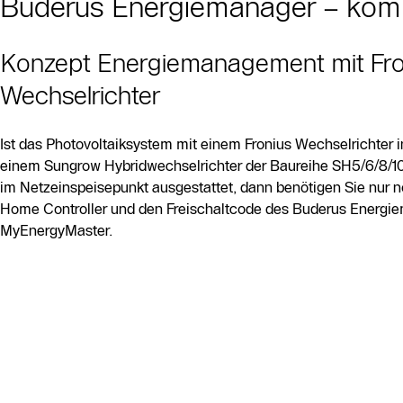
Buderus Energiemanager – kompa
Slider Bildergalerie
Konzept Energiemanagement mit Fro
Als Liste anzeigen
Wechselrichter
Slider Überspringen
Ist das Photovoltaiksystem mit einem Fronius Wechselrichter 
einem Sungrow Hybridwechselrichter der Baureihe SH5/6/8/1
im Netzeinspeisepunkt ausgestattet, dann benötigen Sie nur 
Home Controller und den Freischaltcode des Buderus Energie
MyEnergyMaster.