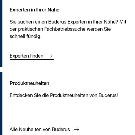
Intelligente Systeme mit Zusatzfunktionen neben der
bis zehn Euro pro Quadratmeter Leitungsfläche – in einem
Temperaturregelung (Zeitschaltung, Heiz- und
Experten in Ihrer Nähe
durchschnittlichen Einfamilienhaus mit 120 m2 wären
Wetterdaten) kosten kabelgebunden rund 60, drahtlos
dies also 600 bis 1.200 Euro, abhängig vom
Sie suchen einen Buderus Experten in Ihrer Nähe? Mit
sogar um die 80 Euro. Bei kabelgebundenen Systemen
Verschmutzungsgrad und Arbeitsaufwand.
der praktischen Fachbetriebssuche werden Sie
kommen zusätzlich etwa 400 bis 500 Euro für Material
schnell fündig.
und die Installationsarbeiten durch den Techniker hinzu,
abhängig von der Anzahl der zu koppelnden Heizkreise.
Experten finden
Produktneuheiten
Entdecken Sie die Produktneuheiten von Buderus!
Alle Neuheiten von Buderus