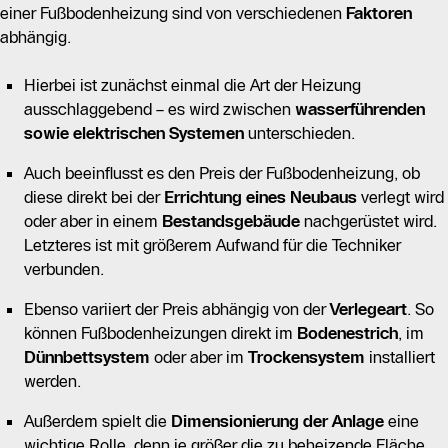
einer Fußbodenheizung sind von verschiedenen
Faktoren
abhängig.
Hierbei ist zunächst einmal die Art der Heizung
ausschlaggebend – es wird zwischen
wasserführenden
sowie elektrischen Systemen
unterschieden.
Auch beeinflusst es den Preis der Fußbodenheizung, ob
diese direkt bei der
Errichtung eines Neubaus
verlegt wird
oder aber in einem
Bestandsgebäude
nachgerüstet wird.
Letzteres ist mit größerem Aufwand für die Techniker
verbunden.
Ebenso variiert der Preis abhängig von der
Verlegeart
. So
können Fußbodenheizungen direkt im
Bodenestrich
, im
Dünnbettsystem
oder aber im
Trockensystem
installiert
werden.
Außerdem spielt die
Dimensionierung der Anlage
eine
wichtige Rolle, denn je größer die zu beheizende Fläche