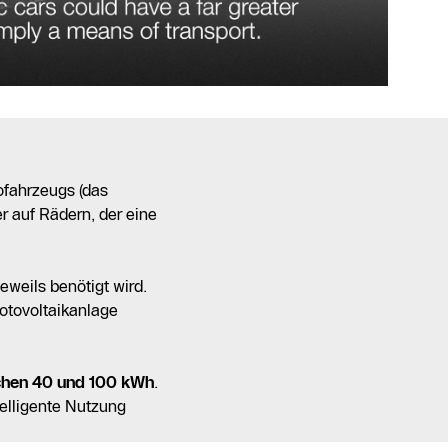
rofahrzeugs (das
r auf Rädern, der eine
eweils benötigt wird.
otovoltaikanlage
chen 40 und 100 kWh
.
telligente Nutzung