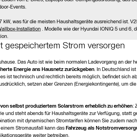
door-Events.
7 kW, was für die meisten Haushaltsgeräte ausreichend ist. V2L
allbox-Installation
. Modelle wie der Hyundai IONIQ 5 und 6, 
ion.
t gespeichertem Strom versorgen
Zuhause. Das Auto ist wie beim normalen Ladevorgang an der 
herte Energie ans Hausnetz zurückgeben
. In Deutschland is
s ist technisch und rechtlich bereits möglich, befindet sich ab
usdrücklich, setzen aber Grenzen (Energiekontingente), um die
von selbst produziertem Solarstrom erheblich zu erhöhen
: 
ie und steht abends für Haushaltsgeräte zur Verfügung, statt g
mbination mit dynamischen Stromtarifen können Sie zudem nach
ei einem Stromausfall kann das
Fahrzeug als Notstromversor
kationsgeräte weiter betreiben.