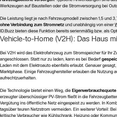
Werkzeugen auf Baustellen oder die Stromversorgung bei Out
Die Leistung liegt je nach Fahrzeugmodell zwischen 1,5 und 3,
ohne Verbindung zum Stromnetz
und unabhängig von einer
W
ID.Buzz bieten diese Funktion bereits serienmäßig bzw. als Opt
Vehicle-to-Home (V2H): Das Haus mi
Bei V2H wird das Elektrofahrzeug zum Stromspeicher für Ihr 
angeschlossen. Statt nur zu laden, kann es bei Bedarf
gespeic
Laden mit dem Elektroauto ebenfalls erlaubt. Genauer gesagt, e
Marktphase. Einige Fahrzeughersteller erlauben die Nutzung a
aufrechtzuerhalten.
Die Technologie bietet einen Weg, die
Eigenverbrauchsquote 
erzeugter überschüssiger PV-Strom fließt in die Fahrzeugbatter
Vergütung ins öffentliche Netz eingespeist zu werden. In Ko
tagsüber teuren Netzstrom vermeiden. Ein weiterer Vorteil: B
kritische Verbraucher wie Kühlschrank, Heizung oder Kommuni