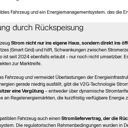
tibles Fahrzeug und ein Energiemanagementsystem, das die Ener
erung durch Rückspeisung
hrzeug
Strom nicht nur ins eigene Haus, sondern direkt ins öf
netzes (Smart Grid) und hilft, Schwankungen zwischen Stromer
ist seit 2024 ebenfalls erlaubt – nur noch nicht umsetzbar. Es
kten zur Marktreife.
das Fahrzeug und vermeidet Überlastungen der Energieinfrastruk
rgien gerade niedrig ausfällt, gibt die V2G-Technologie Strom
sitzer eine Vergütung
– entweder über dynamische Stromtarife,
e an Regelenergiemärkten, die kurzfristig verfügbare Energie z
mpatiblen Fahrzeug auch einen
Stromliefervertrag, der die Rü
system. Die regulatorischen Rahmenbedingungen wurden in De