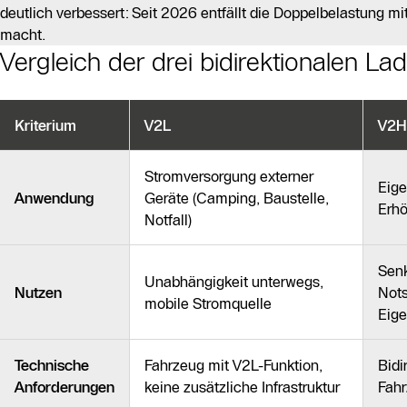
deutlich verbessert: Seit 2026 entfällt die Doppelbelastung mi
macht.
Vergleich der drei bidirektionalen L
Kriterium
V2L
V2H
Stromversorgung externer
Eige
Anwendung
Geräte (Camping, Baustelle,
Erhö
Notfall)
Senk
Unabhängigkeit unterwegs,
Nutzen
Nots
mobile Stromquelle
Eig
Technische
Fahrzeug mit V2L-Funktion,
Bidi
Anforderungen
keine zusätzliche Infrastruktur
Fah