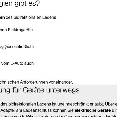
gien gibt es?
ten
des bidirektionalen Ladens:
nen Elektrogeräts
 (ausschließlich)
m vom E-Auto auch
echnischen Anforderungen voneinander.
ung für Geräte unterwegs
rt des bidirektionalen Ladens ist uneingeschränkt erlaubt. Über
en Adapter am Ladeanschluss können Sie
elektrische Geräte di
 Laden von E-Bikes, Laptops oder Campingausrüstung, das Be