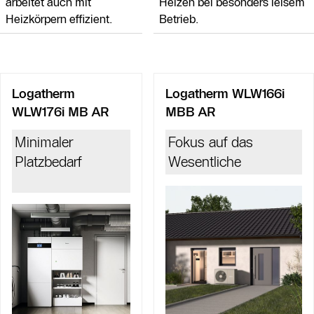
arbeitet auch mit
Heizen bei besonders leisem
Heizkörpern effizient.
Betrieb.
Logatherm
Logatherm WLW166i
WLW176i MB AR
MBB AR
Minimaler
Fokus auf das
Platzbedarf
Wesentliche