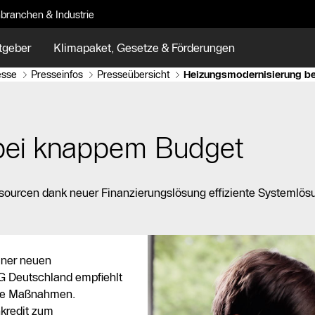
branchen & Industrie
tgeber
Klimapaket, Gesetze & Förderungen
esse
Presseinfos
Presseübersicht
Heizungsmodernisierung b
bei knappem Budget
ourcen dank neuer Finanzierungslösung effiziente Systemlösu
iner neuen
NG Deutschland empfiehlt
che Maßnahmen.
kredit zum