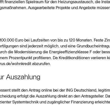
ft finanziellen Spielraum für den Heizungsaustausch, die Insta
ungsmaßnahmen. Ausgearbeitete Projekte und Angebote müssen 
100.000 Euro bei Laufzeiten von bis zu 120 Monaten. Feste Zin
tilgungen sind jederzeit möglich, und eine Grundbucheintragu
urch die Modernisierung die Energieeffizienzklasse F oder bess
em Prozentpunkt profitieren. Da Kreditkonditionen variieren k
rus.de/wohnkredit abzurufen.
zur Auszahlung
ssent stellt den Antrag online bei der ING Deutschland, legitimi
scheidung erfolgt die Auszahlung direkt an den Antragsteller. 
ienter Systemtechnik und zugänglicher Finanzierung erleichte