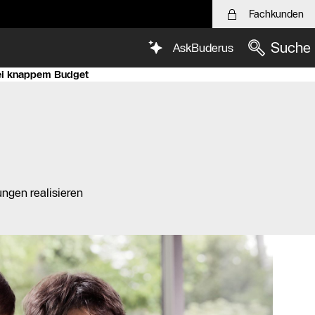
Fachkunden
Suche
AskBuderus
ei knappem Budget
ngen realisieren