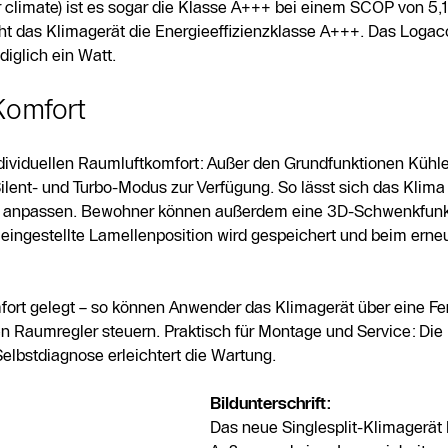
 climate) ist es sogar die Klasse A+++ bei einem SCOP von 5,1
icht das Klimagerät die Energieeffizienzklasse A+++. Das Log
iglich ein Watt.
 Komfort
dividuellen Raumluftkomfort: Außer den Grundfunktionen Kühle
ilent- und Turbo-Modus zur Verfügung. So lässt sich das Klim
se anpassen. Bewohner können außerdem eine 3D-Schwenkfunkt
t eingestellte Lamellenposition wird gespeichert und beim erne
ort gelegt – so können Anwender das Klimagerät über eine F
n Raumregler steuern. Praktisch für Montage und Service: Die
 Selbstdiagnose erleichtert die Wartung.
Bildunterschrift:
Das neue Singlesplit-Klimagerät