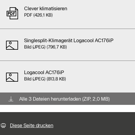
Am Ende der Liste können Sie alle 3 Elemente gebündelt als 
Clever klimatisieren
PDF (426,1 KB)
Singlesplit-Klimagerät Logacool AC176iP
Bild (JPEG) (796,7 KB)
Logacool AC176iP
Bild (JPEG) (813,8 KB)
Alle 3 Dateien herunterladen (ZIP, 2,0 MB)
KontaktmÖglichkeiten für weiter
Diese Seite drucken