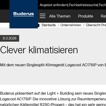
Angebot anfordern
Fachbetriebssuche
Fach
Alle Themen
Produkte
Ra
Startseite
Unternehmen
Übersicht Pr
9.3.2026
Clever klimatisieren
Mit dem neuen Singlesplit-Klimagerät Logacool AC176iP von B
Buderus präsentiert auf der Light + Building sein neues Single
Logacool AC176iP. Die innovative Lösung zur Raumtemperieru
natürlichen Kältemittel R290 (Propan) – das hat ein sehr geri