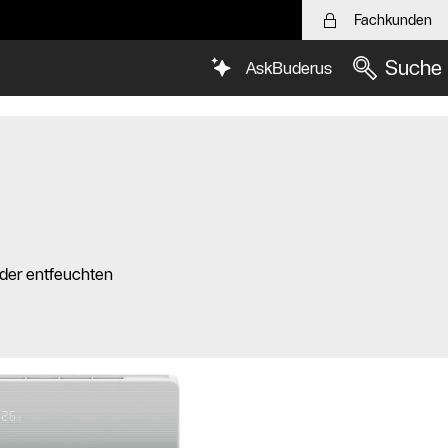
Fachkunden
Suche
AskBuderus
der entfeuchten