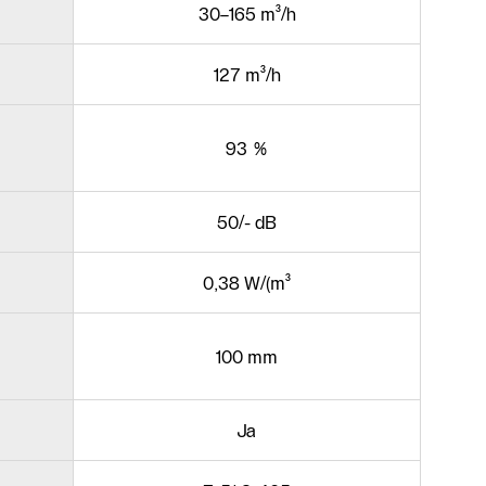
30–165 m³/h
127 m³/h
93 %
50/- dB
0,38 W/(m³
100 mm
Ja