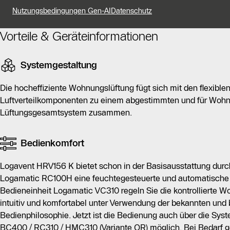
Anlage erreicht eine Wärmerückgewinnung von bis zu 93 %
Nutzungsbedingungen Gen-AI
Datenschutz
was ihr die Energieeffizienzklasse A+ einbringt.
Vorteile & Geräteinformationen
Die Basisausstattung umfasst die Bedieneinheit Logamati
automatische Bedarfslüftung ermöglicht. Für eine intuitiv
Systemgestaltung
Verfügung, die eine komfortable Regelung der Wohnungslüf
System-Bedieneinheit BC400 / RC310 / HMC310 oder die 
Die hocheffiziente Wohnungslüftung fügt sich mit den flexibl
werden.
Luftverteilkomponenten zu einem abgestimmten und für Wohne
Lüftungsgesamtsystem zusammen.
Die Bedienung über die App MyVent ermöglicht eine einf
Lüftungsregelung, was den Bedienkomfort erhöht.
Bedienkomfort
Logavent HRV156 K bietet schon in der Basisausstattung durc
Logamatic RC100H eine feuchtegesteuerte und automatische B
Bedieneinheit Logamatic VC310 regeln Sie die kontrollierte 
intuitiv und komfortabel unter Verwendung der bekannten un
Bedienphilosophie. Jetzt ist die Bedienung auch über die Sys
BC400 / RC310 / HMC310 (Variante OR) möglich. Bei Bedarf ge