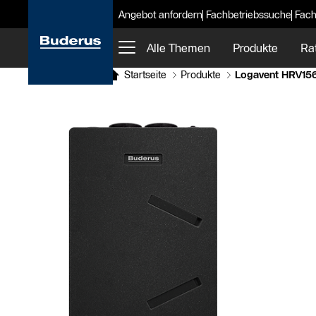
Angebot anfordern
Fachbetriebssuche
Fach
Alle Themen
Produkte
Ra
Startseite
Produkte
Logavent HRV15
Slider Bildergalerie
Als Liste anzeigen
Slider Überspringen