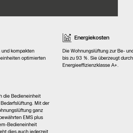
 und hat einen sehr geringen Energieverbrauch,
c RC100H, die eine feuchtegesteuerte und
e Steuerung steht die Logamatic VC310 zur
Energiekosten
tung bietet. Zudem kann die Anlage über die
App MyBuderus auch von unterwegs gesteuert
en und kompakten
Die Wohnungslüftung zur Be- un
inheiten optimierten
bis zu 93 %. Sie überzeugt durch
Energieeffizienzklasse A+.
ache Handhabung und ähnelt der gewohnten
h die Bedieneinheit
edarfslüftung. Mit der
Wohnungslüftung ganz
d bewährten EMS plus
tem-Bedieneinheit
ht dies auch jederzeit