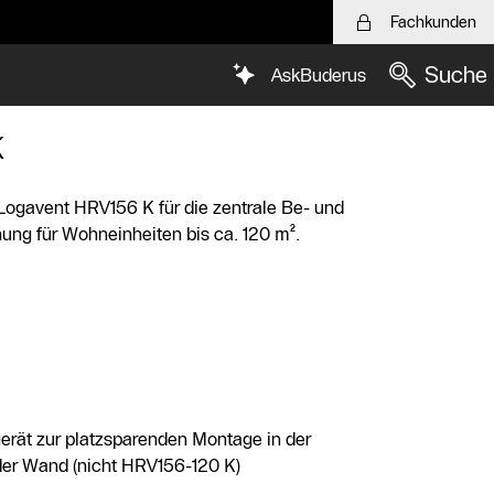
Fachkunden
Suche
AskBuderus
K
ogavent HRV156 K für die zentrale Be- und
ng für Wohneinheiten bis ca. 120 m².
ät zur platzsparenden Montage in der
er Wand (nicht HRV156-120 K)