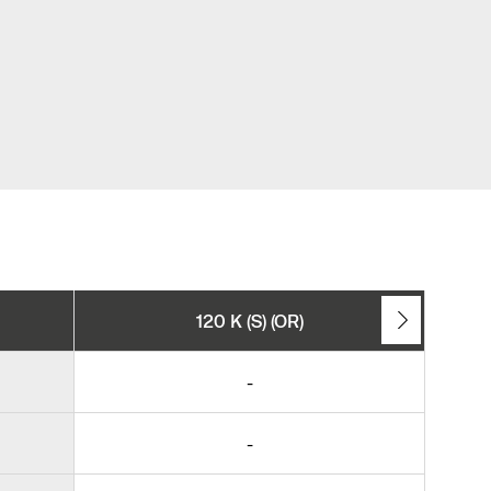
120 K (S) (OR)
-
-