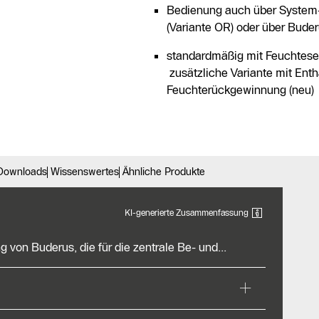
Bedienung auch über System
(Variante OR) oder über Bud
standardmäßig mit Feuchtese
zusätzliche Variante mit Ent
Feuchterückgewinnung (neu)
Downloads
Wissenswertes
Ähnliche Produkte
KI-generierte Zusammenfassung
on Buderus, die für die zentrale Be- und...
von Buderus, die für die zentrale Be- und
 120 m² konzipiert ist. Sie eignet sich für
Gewerbe und Einfamilienhäuser. Die hocheffiziente