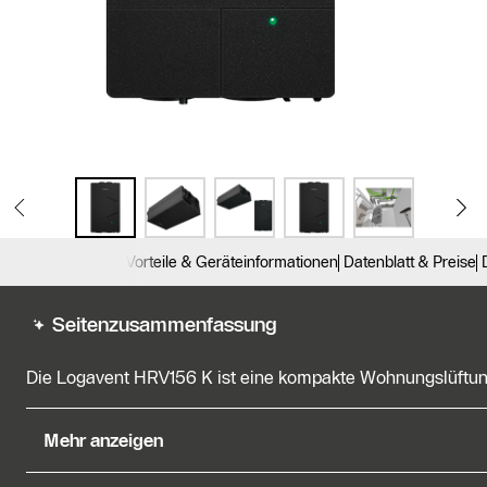
Vorteile & Geräteinformationen
Datenblatt & Preise
Seitenzusammenfassung
Die Logavent HRV156 K ist eine kompakte Wohnungslüftung v
Die Logavent HRV156 K ist eine kompakte Wohnungslüftung 
Mehr anzeigen
Entlüftung mit Wärmerückgewinnung in Wohneinheiten bis ca.
verschiedene Objekt-Typen, darunter Mehrfamilienhäuser, 