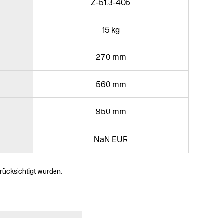
Z-51.3-405
15 kg
270 mm
560 mm
950 mm
NaN EUR
erücksichtigt wurden.