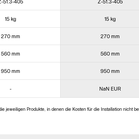
Z-51.3-405
Z-51.3-405
15 kg
15 kg
270 mm
270 mm
560 mm
560 mm
950 mm
950 mm
-
NaN EUR
jeweiligen Produkte, in denen die Kosten für die Installation nicht b