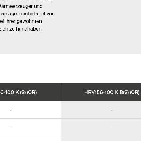
 Wärmeerzeuger und
sanlage komfortabel von
ei Ihrer gewohnten
fach zu handhaben.
-100 K (S) (OR)
HRV156-100 K B(S) (OR)
-
-
-
-