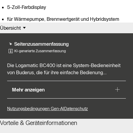
5-Zoll-Farbdisplay
für Wärmepumpe, Brennwertgerät und Hybridsystem
Übersicht
Seitenzusammenfassung
KI-generierte Zusammenfassung
Die Logamatic BC400 ist eine System-Bedieneinheit
von Buderus, die für ihre einfache Bedienung...
Die Logamatic BC400 ist eine System-Bedieneinheit
Mehr anzeigen
von Buderus, die für ihre einfache Bedienung, Komfort
und Erweiterbarkeit bekannt ist. Sie ermöglicht die
zentrale Verwaltung aller Komponenten eines
Nutzungsbedingungen Gen-AI
Datenschutz
Wärmeerzeugers, einschließlich Wärmepumpen, Gas-
Brennwertgeräten und Solaranlagen. Die intuitive
Vorteile & Geräteinformationen
Touch-Bedienung und das klare Farbdisplay erleichtern