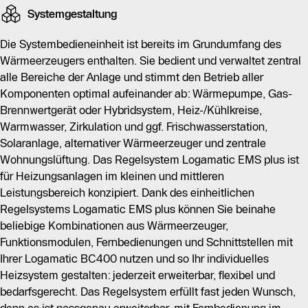
die Nutzung.
Systemgestaltung
Das Regelsystem Logamatic EMS plus sorgt für eine
Die Systembedieneinheit ist bereits im Grundumfang des
optimale Wärmeversorgung und senkt die
Wärmeerzeugers enthalten. Sie bedient und verwaltet zentral
Energiekosten durch bedarfsabhängige Anpassungen.
alle Bereiche der Anlage und stimmt den Betrieb aller
Die BC400 bietet zahlreiche Energiesparfunktionen
Komponenten optimal aufeinander ab: Wärmepumpe, Gas-
und ermöglicht die Integration von verschiedenen
Brennwertgerät oder Hybridsystem, Heiz-/Kühlkreise,
Funktionsmodulen und Schnittstellen, um individuelle
Warmwasser, Zirkulation und ggf. Frischwasserstation,
Heizsysteme zu gestalten.
Solaranlage, alternativer Wärmeerzeuger und zentrale
Wohnungslüftung. Das Regelsystem Logamatic EMS plus ist
Für zusätzlichen Bedienkomfort kann die Logamatic
für Heizungsanlagen im kleinen und mittleren
BC400 mit Fernbedienungen und der App MyBuderus
Leistungsbereich konzipiert. Dank des einheitlichen
verbunden werden, was eine Steuerung vom
Regelsystems Logamatic EMS plus können Sie beinahe
Wohnraum oder unterwegs ermöglicht. Zudem trägt die
beliebige Kombinationen aus Wärmeerzeuger,
effiziente Regelung zur Schonung der Umwelt bei,
Funktionsmodulen, Fernbedienungen und Schnittstellen mit
indem sie die Integration regenerativer Energien
Ihrer Logamatic BC400 nutzen und so Ihr individuelles
unterstützt.
Heizsystem gestalten: jederzeit erweiterbar, flexibel und
bedarfsgerecht. Das Regelsystem erfüllt fast jeden Wunsch,