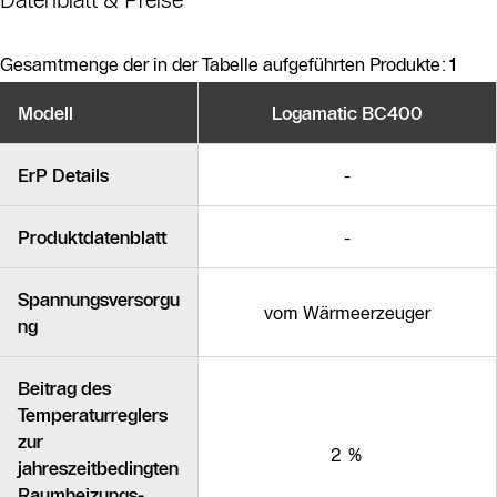
Datenblatt & Preise
Gesamtmenge der in der Tabelle aufgeführten Produkte:
1
Produktvarianten
Modell
Logamatic BC400
Ähnliche Produkte
ErP Details
-
Produktdatenblatt
-
Spannungsversorgu
vom Wärmeerzeuger
ng
Beitrag des
Temperaturreglers
zur
2 %
jahreszeitbedingten
Raumheizungs-