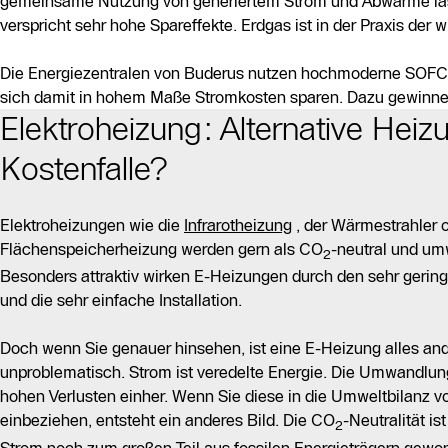
gemeinsame Nutzung von generiertem Strom und Abwärme lässt 
verspricht sehr hohe Spareffekte. Erdgas ist in der Praxis der
Die Energiezentralen von Buderus nutzen hochmoderne SOFC-B
sich damit in hohem Maße Stromkosten sparen. Dazu gewinnen 
Elektroheizung: Alternative Heiz
Kostenfalle?
Elektroheizungen wie die
Infrarotheizung
, der Wärmestrahler o
Flächenspeicherheizung werden gern als CO
-neutral und um
2
Besonders attraktiv wirken E-Heizungen durch den sehr gerin
und die sehr einfache Installation.
Doch wenn Sie genauer hinsehen, ist eine E-Heizung alles and
unproblematisch. Strom ist veredelte Energie. Die Umwandlu
hohen Verlusten einher. Wenn Sie diese in die Umweltbilanz 
einbeziehen, entsteht ein anderes Bild. Die CO
-Neutralität is
2
Strom noch zum großen Teil aus fossilen Energieträgern gew