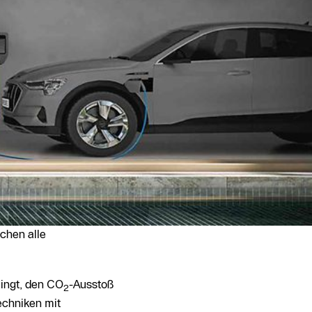
chen alle
ingt, den CO
-Ausstoß
2
echniken mit