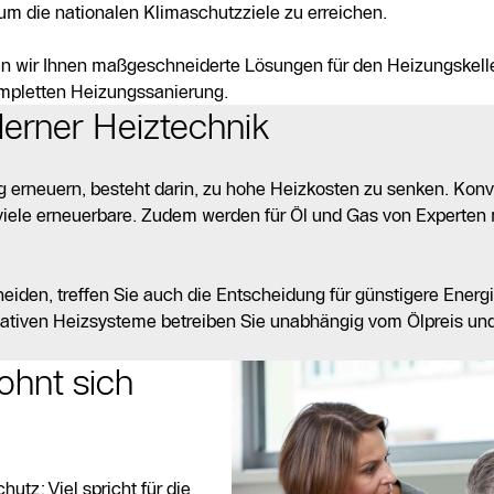
um die nationalen Klimaschutzziele zu erreichen.
en wir Ihnen maßgeschneiderte Lösungen für den Heizungskell
mpletten Heizungssanierung.
erner Heiztechnik
g erneuern, besteht darin, zu hohe Heizkosten zu senken. Konv
 viele erneuerbare. Zudem werden für Öl und Gas von Experten m
eiden, treffen Sie auch die Entscheidung für günstigere Energ
rnativen Heizsysteme betreiben Sie unabhängig vom Ölpreis un
ohnt sich
utz: Viel spricht für die