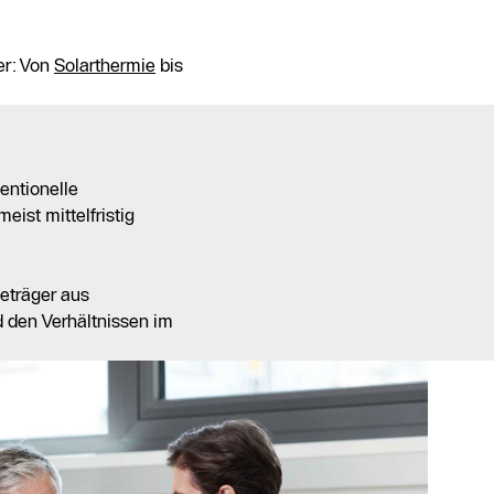
er: Von
Solarthermie
bis
entionelle
eist mittelfristig
ieträger aus
d den Verhältnissen im