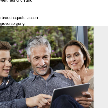
weltfreundlich und
erbrauchsquote lassen
rgieversorgung.