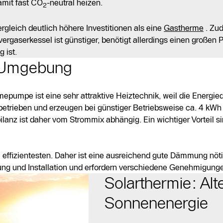
amit fast CO
-neutral heizen.
2
rgleich deutlich höhere Investitionen als eine
Gastherme
. Zu
vergaserkessel ist günstiger, benötigt allerdings einen großen 
 ist.
 Umgebung
umpe ist eine sehr attraktive Heiztechnik, weil die Energieq
 betrieben und erzeugen bei günstiger Betriebsweise ca. 4 kW
lanz ist daher vom Strommix abhängig. Ein wichtiger Vorteil sin
ffizientesten. Daher ist eine ausreichend gute Dämmung nöti
ng und Installation und erfordern verschiedene Genehmigung
Solarthermie: Alt
Sonnenenergie