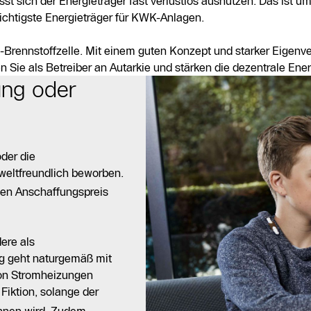
sich der Energieträger fast verlustlos ausnutzen. Das ist um
 wichtigste Energieträger für KWK-Anlagen.
rennstoffzelle. Mit einem guten Konzept und starker Eigenv
Sie als Betreiber an Autarkie und stärken die dezentrale Ene
ung oder
der die
weltfreundlich beworben.
gen Anschaffungspreis
ere als
ng geht naturgemäß mit
von Stromheizungen
t Fiktion, solange der
onnen wird. Zudem