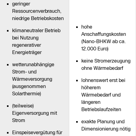
geringer
Ressourcenverbrauch,
niedrige Betriebskosten
hohe
klimaneutraler Betrieb
Anschaffungskosten
bei Nutzung
(Nano-BHKW ab ca.
regenerativer
12.000 Euro)
Energieträger
keine Stromerzeugung
wetterunabhängige
ohne Wärmebedarf
Strom- und
Wärmeversorgung
lohnenswert erst bei
(ausgenommen
höherem
Solarthermie)
Wärmebedarf und
längeren
(teilweise)
Betriebslaufzeiten
Eigenversorgung mit
Strom
exakte Planung und
Dimensionierung nötig
Einspeisevergütung für