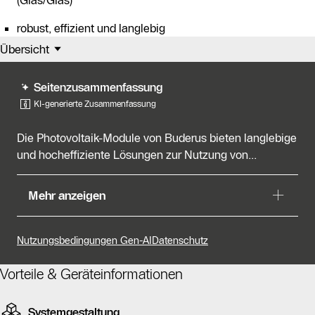
(Glas/Glas)
robust, effizient und langlebig
Übersicht
Seitenzusammenfassung
KI-generierte Zusammenfassung
Die Photovoltaik-Module von Buderus bieten langlebige
und hocheffiziente Lösungen zur Nutzung von...
Die Photovoltaik-Module von Buderus bieten langlebige
Mehr anzeigen
und hocheffiziente Lösungen zur Nutzung von
Solarenergie, die sowohl die Unabhängigkeit als auch
die Reduzierung der Stromkosten fördern.
Nutzungsbedingungen Gen-AI
Datenschutz
Diese Module sind für verschiedene Objekt-Typen
Vorteile & Geräteinformationen
geeignet, darunter Mehrfamilienhäuser, Gewerbe und
Industrie, sowie Ein- und Zweifamilienhäuser.
Systemgestaltung