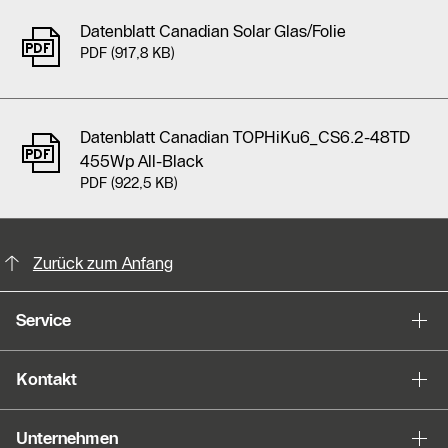
Datenblatt Canadian Solar Glas/Folie
PDF (917,8 KB)
Datenblatt Canadian TOPHiKu6_CS6.2-48TD
455Wp All-Black
PDF (922,5 KB)
KontaktmÖglichkeiten für weitere In
Slider Bildergalerie
Zurück zum Anfang
Als Liste anzeigen
Service
Slider Überspringen
Kontakt
Unternehmen