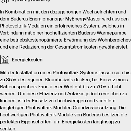
In Kombination mit Wechselrichtern und dem Buderus
In Kombination mit den dazugehörigen Wechselrichtern und
Energiemanager MyEnergyMaster bilden sie ein
dem Buderus Energiemanager MyEnergyMaster wird aus den
effektives System, das in Verbindung mit einer Buderus
Photovoltaik-Modulen ein erfolgreiches System, welches in
Wärmepumpe die Betriebskosten optimiert.
Verbindung mit einer hocheffizienten Buderus Wärmepumpe
eine betriebskostenoptimierte Erwärmung des Wohnbereiches
Die Installation eines Photovoltaik-Systems kann bis zu
und eine Reduzierung der Gesamtstromkosten gewährleistet.
35% des eigenen Strombedarfs decken, und mit einem
Batteriespeicher kann dieser Wert auf bis zu 70%
Energiekosten
steigen.
Mit der Installation eines Photovoltaik-Systems lassen sich bis
Die Module zeichnen sich durch einfache Montage und
zu 35% des eigenen Strombedarfs decken, bei Einsatz eines
Selbstreinigung bei entsprechender Neigung aus, was
Batteriespeichers kann dieser Wert auf bis zu 70% erhöht
den Ertrag sichert.
werden. Um diese Effizienz und Autarkie jedoch erreichen zu
können, ist der Einsatz von hochwertigen und vor allem
Zusätzlich tragen die hochwertigen Module zur CO2-
langlebigen Photovoltaik-Modulen Grundvoraussetzung. Die
Reduktion bei und sind ressourcenschonend
hochwertigen Photovoltaik-Module von Buderus besitzen die
konstruiert, wobei auch die Recyclefähigkeit
perfekten Eigenschaften, um Energiekosten langfristig zu
berücksichtigt wurde.
senken.