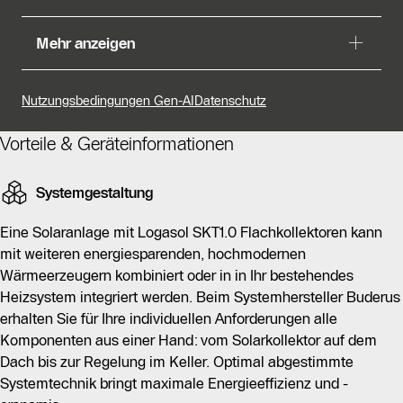
Der Logasol SKT1.0 ist ein Hochleistungs-
Mehr anzeigen
Flachkollektor von Buderus, der Solarenergie für
Heizung und Warmwasser nutzt. Mit innovativer
Technik und elegantem Design eignet er sich sowohl für
Nutzungsbedingungen Gen-AI
Datenschutz
Dächer als auch für Fassaden. Die Kollektoren sind
ideal für Mehrfamilienhäuser, Gewerbe und Industrie
Vorteile & Geräteinformationen
und können in bestehende Heizsysteme integriert oder
mit modernen Wärmeerzeugern kombiniert werden.
Systemgestaltung
Die Solaranlage mit Logasol SKT1.0 ermöglicht eine
Eine Solaranlage mit Logasol SKT1.0 Flachkollektoren kann
erhebliche Einsparung von Brennstoffen und reduziert
mit weiteren energiesparenden, hochmodernen
Schadstoffemissionen, was der Umwelt zugutekommt.
Wärmeerzeugern kombiniert oder in in Ihr bestehendes
Die Kollektoren sind Solar Keymark zertifiziert und
Heizsystem integriert werden. Beim Systemhersteller Buderus
berechtigen zur Bundesförderung für effiziente
erhalten Sie für Ihre individuellen Anforderungen alle
Gebäude - Einzelmaßnahmen (BEG EM). Durch die
Komponenten aus einer Hand: vom Solarkollektor auf dem
Nutzung der nahezu unendlich verfügbaren
Dach bis zur Regelung im Keller. Optimal abgestimmte
Sonnenenergie wird die klimaschonende
Systemtechnik bringt maximale Energieeffizienz und -
Wärmeerzeugung gefördert und CO₂-Emissionen