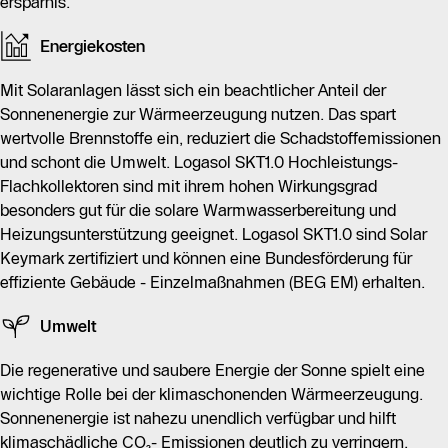
ersparnis.
signifikant verringert.
Energiekosten
Zusammengefasst bietet der Logasol SKT1.0 eine
effiziente Lösung zur Nutzung von Solarenergie, die
Mit Solaranlagen lässt sich ein beachtlicher Anteil der
sowohl ökonomische als auch ökologische Vorteile mit
Sonnenenergie zur Wärmeerzeugung nutzen. Das spart
sich bringt.
wertvolle Brennstoffe ein, reduziert die Schadstoffemissionen
und schont die Umwelt. Logasol SKT1.0 Hochleistungs-
Flachkollektoren sind mit ihrem hohen Wirkungsgrad
besonders gut für die solare Warmwasserbereitung und
Heizungsunterstützung geeignet. Logasol SKT1.0 sind Solar
Keymark zertifiziert und können eine Bundesförderung für
effiziente Gebäude - Einzelmaßnahmen (BEG EM) erhalten.
Umwelt
Die regenerative und saubere Energie der Sonne spielt eine
wichtige Rolle bei der klimaschonenden Wärmeerzeugung.
Sonnenenergie ist nahezu unendlich verfügbar und hilft
klimaschädliche CO₂- Emissionen deutlich zu verringern.