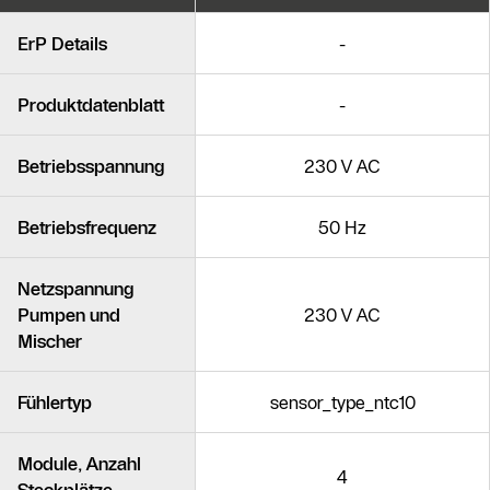
Ähnliche Produkte
ErP Details
-
Produktdatenblatt
-
Betriebsspannung
230 V AC
Betriebsfrequenz
50 Hz
Netzspannung
Pumpen und
230 V AC
Mischer
Fühlertyp
sensor_type_ntc10
Module, Anzahl
4