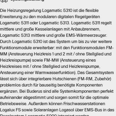
EMS-Wärmeerzeuger zuständig sind.
Die Heizungsregelung Logamatic 5310 ist die flexible
Mit Logamatic 5310 können bis zu vier
Erweiterung zu den modularen digitalen Regelgeräten
Funktionsmodule hinzugefügt werden, darunter die
Logamatic 5311 oder Logamatic 5313. Logamatic 5311 regelt
Ansteuerung von Heizkreisen und
mittlere und große Kesselanlagen mit Anbaubrennern,
Warmwasserfunktionen. Das System lässt sich einfach
Logamatic 5313 mittlere und große EMS-Wärmeerzeuger.
durch bauseitige Komponenten erweitern, und alle
Durch Logamatic 5310 ist das System um bis zu vier weitere
Systemkomponenten von Buderus sind optimal
Funktionsmodule erweiterbar: mit den Funktionsmodulen FM-
aufeinander abgestimmt.
MM (Ansteuerung Heizkreis 1 und 2 mit / ohne Stellglied und
Heizkreispumpe) sowie FM-MW (Ansteuerung eines
Der Bedienkomfort wird durch einen großen LED-
Heizkreises mit / ohne Stellglied und Heizkreispumpe,
Streifen an der Front des Geräts erhöht, der den
Ansteuerung einer Warmwasserfunktion). Das Gesamtsystem
Betriebsstatus aus der Ferne anzeigt. Die interne
lässt sich über integrierbare Hutschienen (FM-RM, Zubehör)
Kommunikation erfolgt über ein CBC-BUS
problemlos durch für bauseitig benötigte Komponenten
Netzwerkkabel, und eine USB-Schnittstelle ist
ergänzen. Bei Buderus sind alle Systemkomponenten perfekt
integriert. Zudem ermöglicht das Internet-Portal Control
aufeinander abgestimmt und sorgen somit für die optimale
Center Commercial(PLUS) das Monitoring und die
Betriebsweise. Außerdem können Frischwasserstationen
Parametrierung der Anlage über das Master-Regelgerät
Logalux FS sowie Solaranlagen Logasol über EMS-Bus in das
Logamatic 5311/5313.