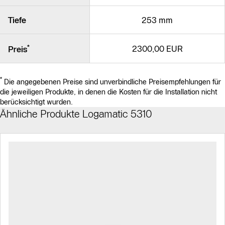
Tiefe
253 mm
*
2300,00 EUR
Preis
*
Die angegebenen Preise sind unverbindliche Preisempfehlungen für
die jeweiligen Produkte, in denen die Kosten für die Installation nicht
berücksichtigt wurden.
Ähnliche Produkte Logamatic 5310
Slider Bildergalerie
Slider Bildergalerie
Als Liste anzeigen
Als Liste anzeigen
Slider Überspringen
Slider Überspringen