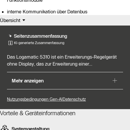
Funktionsmodule
interne Kommunikation über Datenbus
Übersicht
Seitenzusammenfassung
KI-generierte Zusammenfassung
Das Logamatic 5310 ist ein Erweiterungs-Regelgerät
ohne Display, das zur Erweiterung einer...
Das Logamatic 5310 ist ein Erweiterungs-Regelgerät
Mehr anzeigen
ohne Display, das zur Erweiterung einer
Heizungsanlage um vier zusätzliche Steckplätze dient.
Es gehört zur Produktkategorie Logamatic 5000 und ist
Nutzungsbedingungen Gen-AI
Datenschutz
für Ein- und Zweifamilienhäuser konzipiert. Dieses
Regelgerät ermöglicht die flexible Erweiterung der
Vorteile & Geräteinformationen
modularen digitalen Regelgeräte Logamatic 5311 und
5313, die für mittlere und große Kesselanlagen sowie
Systemgestaltung