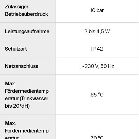
Zulässiger
10 bar
Betriebsüberdruck
Leistungsaufnahme
2 bis 4,5 W
Schutzart
IP 42
Netzanschluss
1~230 V, 50 Hz
Max.
Fördermedientemp
65 °C
eratur (Trinkwasser
bis 20°dH)
Max.
Fördermedientemp
eratur
70 °C