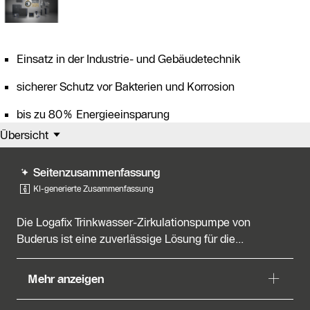
Einsatz in der Industrie- und Gebäudetechnik
sicherer Schutz vor Bakterien und Korrosion
bis zu 80% Energieeinsparung
Übersicht
Seitenzusammenfassung
KI-generierte Zusammenfassung
Die Logafix Trinkwasser-Zirkulationspumpe von
Buderus ist eine zuverlässige Lösung für die...
Die Logafix Trinkwasser-Zirkulationspumpe von
Mehr anzeigen
Buderus ist eine zuverlässige Lösung für die Förderung
von Trinkwasser. Sie bietet mehrere Vorteile, darunter: