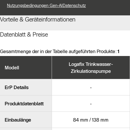
Sicheren Schutz vor Bakterien und Korrosion
Nutzungsbedingungen Gen-AI
Datenschutz
Langlebigen Betrieb
Vorteile & Geräteinformationen
Hohe Energieeinsparung
Datenblatt & Preise
Diese Pumpe ist besonders geeignet für Ein- und
Zweifamilienhäuser und dient als wichtiges
Systemzubehör rund um den Wärmeerzeuger.
Gesamtmenge der in der Tabelle aufgeführten Produkte:
1
Produktvarianten
Logafix Trinkwasser-
Modell
Zirkulationspumpe
Ähnliche Produkte
ErP Details
-
Produktdatenblatt
-
Einbaulänge
84 mm / 138 mm