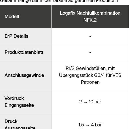
Gesamtmenge der in der Tabelle aufgeführten Produkte:
1
Produktvarianten
Logafix Nachfüllkombination
Modell
NFK.2
Ähnliche Produkte
ErP Details
-
Produktdatenblatt
-
R1/2 Gewindetüllen, mit
Anschlussgewinde
Übergangsstück G3/4 für VES
Patronen
Vordruck
2 → 10 bar
Eingangsseite
Druck
1,5 → 4 bar
Ausgangsseite