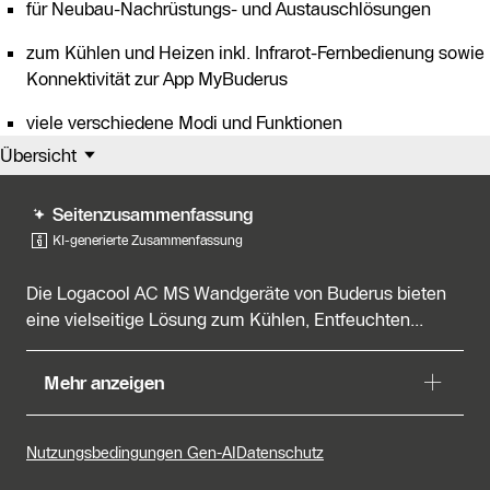
für Neubau-Nachrüstungs- und Austauschlösungen
zum Kühlen und Heizen inkl. Infrarot-Fernbedienung sowie
Konnektivität zur App MyBuderus
viele verschiedene Modi und Funktionen
Übersicht
Seitenzusammenfassung
KI-generierte Zusammenfassung
Die Logacool AC MS Wandgeräte von Buderus bieten
eine vielseitige Lösung zum Kühlen, Entfeuchten...
Die Logacool AC MS Wandgeräte von Buderus bieten
Mehr anzeigen
eine vielseitige Lösung zum Kühlen, Entfeuchten und
Heizen mit einer Leistung von 2,6 bis 7 kW. Sie
verfügen über verschiedene Betriebsmodi wie Auto-,
Nutzungsbedingungen Gen-AI
Datenschutz
Eco- und Trockenmodus, sowie Funktionen zur