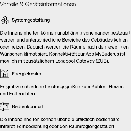
Reduzierung der Luftfeuchtigkeit. Die Geräte arbeiten
Vorteile & Geräteinformationen
geräuscharm und sind mit Auto Swing, Follow Me,
Timer- und Frostschutzfunktionen ausgestattet.
Systemgestaltung
Diese wandhängenden Inneneinheiten können
Die Inneneinheiten können unabhängig voneinander gesteuert
unabhängig voneinander gesteuert werden, um
werden und unterschiedliche Bereiche des Gebäudes kühlen
unterschiedliche Bereiche eines Gebäudes nach
oder heizen. Dadurch werden die Räume nach den jeweiligen
individuellen Wünschen zu klimatisieren. Eine
Wünschen klimatisiert. Konnektivität zur App MyBuderus ist
Konnektivität zur App MyBuderus ist mit einem
möglich mit zusätzlichem Logacool Gateway (ZUB).
zusätzlichen Logacool Gateway möglich.
Energiekosten
Die Bedienung erfolgt bequem über eine Infrarot-
Fernbedienung oder einen Raumregler, wobei alle
Es gibt verschiedene Leistungsgrößen zum Kühlen, Heizen
Einstellungen auch über die App vorgenommen werden
und Entfeuchten.
können. Die Logacool AC MS Wandgeräte zeichnen
sich durch eine hohe Energieeffizienz aus, was sie zu
Bedienkomfort
einer umweltfreundlichen Wahl für Wohn- und
Die Inneneinheiten können über die praktisch bedienbare
Gewerbeimmobilien macht.
Infrarot-Fernbedienung oder den Raumregler gesteuert