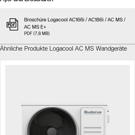
Broschüre Logacool AC166i / AC186i / AC MS /
AC MS E+
PDF (7,8 MB)
Ähnliche Produkte Logacool AC MS Wandgeräte
Slider Bildergalerie
Slider Bildergalerie
Als Liste anzeigen
Als Liste anzeigen
Slider Überspringen
Slider Überspringen