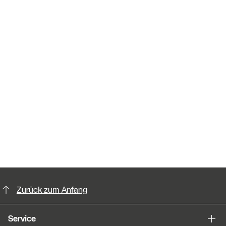
KontaktmÖglichkeiten für weitere In
Zurück zum Anfang
Service