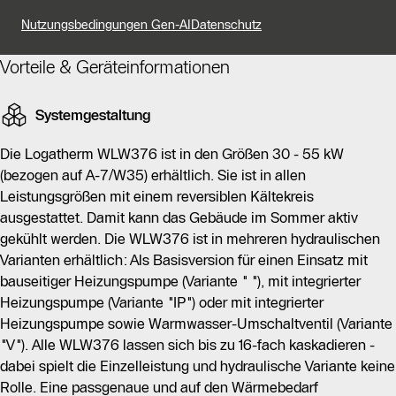
Industrie konzipiert wurde. Sie ist in Größen von 30 bis
Nutzungsbedingungen Gen-AI
Datenschutz
55 kW erhältlich und bietet die Möglichkeit, Gebäude
im Sommer aktiv zu kühlen. Die Wärmepumpe kann in
Vorteile & Geräteinformationen
verschiedenen hydraulischen Varianten installiert
werden, darunter Modelle mit integrierter
Systemgestaltung
Heizungspumpe und Warmwasser-Umschaltventil.
Die Logatherm WLW376 ist in den Größen 30 - 55 kW
Ein herausragendes Merkmal der WLW376 ist die
(bezogen auf A-7/W35) erhältlich. Sie ist in allen
Möglichkeit zur Kaskadierung von bis zu 16 Einheiten,
Leistungsgrößen mit einem reversiblen Kältekreis
was eine effiziente Anpassung an den Wärmebedarf
ausgestattet. Damit kann das Gebäude im Sommer aktiv
ermöglicht. Die Inverter-Technologie sorgt für
gekühlt werden. Die WLW376 ist in mehreren hydraulischen
bedarfsgerechte Betriebsweise, wodurch
Varianten erhältlich: Als Basisversion für einen Einsatz mit
Energiekosten und Verschleiß minimiert werden. Mit
bauseitiger Heizungspumpe (Variante " "), mit integrierter
einem SCOP von bis zu 4,9 und einem Wirkungsgrad
Heizungspumpe (Variante "IP") oder mit integrierter
von bis zu 185 % bietet die WLW376 hohe Effizienz.
Heizungspumpe sowie Warmwasser-Umschaltventil (Variante
"V"). Alle WLW376 lassen sich bis zu 16-fach kaskadieren -
Die integrierte Regelung ermöglicht eine autarke
dabei spielt die Einzelleistung und hydraulische Variante keine
Bereitstellung von Wärme, Kälte und Warmwasser und
Rolle. Eine passgenaue und auf den Wärmebedarf