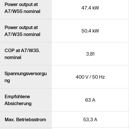
Power output at
47,4 kW
A7/W55 nominal
Power output at
50,4 kW
A7/W35 nominal
COP at A7/W35.
3,81
nominal
Spannungsversorgu
400 V / 50 Hz
ng
Empfohlene
63 A
Absicherung
Max. Betriebsstrom
53,3 A