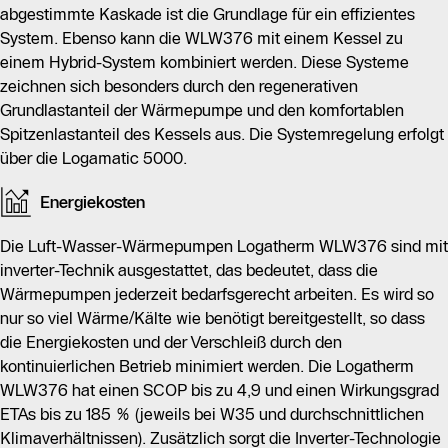
kann über Modbus TCP in Gebäudeleittechnik integriert
abgestimmte Kaskade ist die Grundlage für ein effizientes
werden. Zudem erfüllt die WLW376 hohe
System. Ebenso kann die WLW376 mit einem Kessel zu
Umweltstandards und nutzt umweltfreundliches
einem Hybrid-System kombiniert werden. Diese Systeme
Kältemittel, was zur Reduzierung des ökologischen
zeichnen sich besonders durch den regenerativen
Fußabdrucks beiträgt.
Grundlastanteil der Wärmepumpe und den komfortablen
Spitzenlastanteil des Kessels aus. Die Systemregelung erfolgt
über die Logamatic 5000.
Energiekosten
Die Luft-Wasser-Wärmepumpen Logatherm WLW376 sind mit
inverter-Technik ausgestattet, das bedeutet, dass die
Wärmepumpen jederzeit bedarfsgerecht arbeiten. Es wird so
nur so viel Wärme/Kälte wie benötigt bereitgestellt, so dass
die Energiekosten und der Verschleiß durch den
kontinuierlichen Betrieb minimiert werden. Die Logatherm
WLW376 hat einen SCOP bis zu 4,9 und einen Wirkungsgrad
ETAs bis zu 185 % (jeweils bei W35 und durchschnittlichen
Klimaverhältnissen). Zusätzlich sorgt die Inverter-Technologie