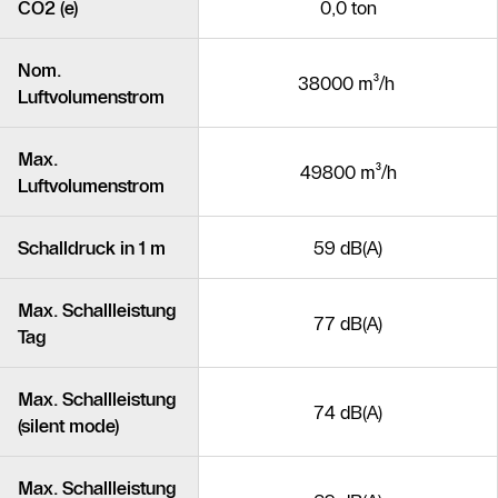
CO2 (e)
0,0 ton
Nom.
38000 m³/h
Luftvolumenstrom
Max.
49800 m³/h
Luftvolumenstrom
Schalldruck in 1 m
59 dB(A)
Max. Schallleistung
77 dB(A)
Tag
Max. Schallleistung
74 dB(A)
(silent mode)
Max. Schallleistung