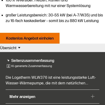
100% reversibel: Heizen, Kühlen und
Warmwasserbereitung mit nur einer Systemlösung
großer Leistungsbereich: 30-55 kW (bei A-7/W35) und bis
zu 16-fach kaskadierbar - somit bis zu 880 kW Leistung
Kostenlos Angebot einholen
Übersicht
Seitenzusammenfassung
KI-generierte Zusammenfassung
Die Logatherm WLW376 ist eine leistungsstarke Luft-
Wasser-Wärmepumpe, die mit dem natürlichen...
Die Logatherm WLW376 ist eine leistungsstarke Luft-
Mehr anzeigen
Wasser-Wärmepumpe, die mit dem natürlichen
Kältemittel R290 für den Einsatz in Gewerbe und