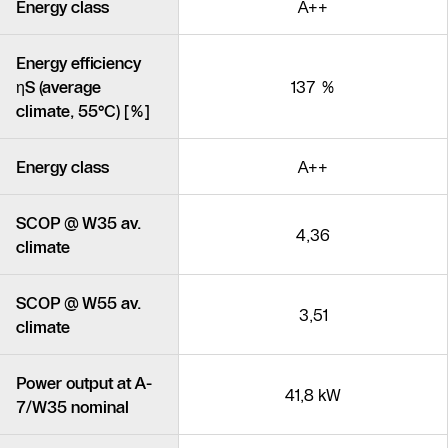
Energy class
A++
Energy efficiency
ηS (average
137 %
climate, 55°C) [%]
Energy class
A++
SCOP @ W35 av.
4,36
climate
SCOP @ W55 av.
3,51
climate
Power output at A-
41,8 kW
7/W35 nominal