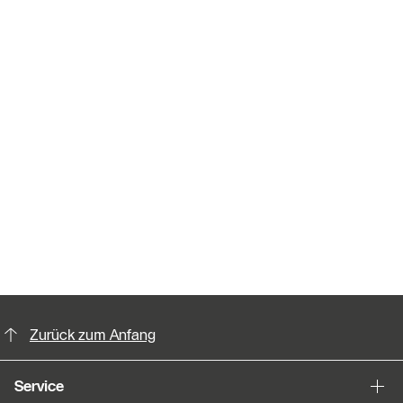
KontaktmÖglichkeiten für weitere In
Zurück zum Anfang
Service