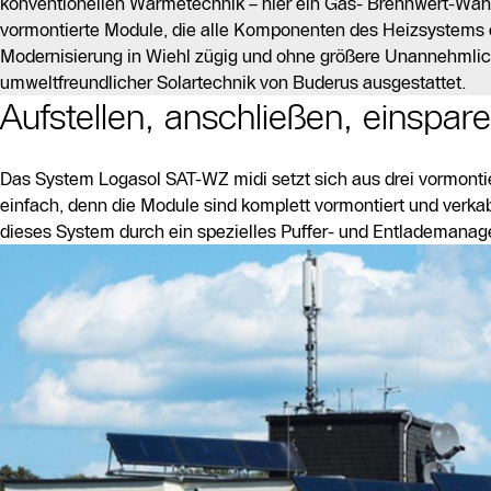
konventionellen Wärmetechnik – hier ein Gas- Brennwert-Wand
vormontierte Module, die alle Komponenten des Heizsystems ef
Modernisierung in Wiehl zügig und ohne größere Unannehmlich
umweltfreundlicher Solartechnik von Buderus ausgestattet.
Aufstellen, anschließen, einspare
Das System Logasol SAT-WZ midi setzt sich aus drei vormont
einfach, denn die Module sind komplett vormontiert und verka
dieses System durch ein spezielles Puffer- und Entlademana