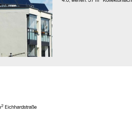
2
m
Eichhardstraße