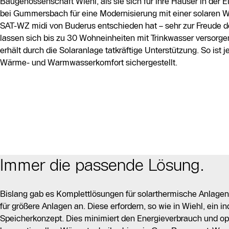
Baugenossenschaft Wiehl, als sie sich für ihre Häuser in der E
bei Gummersbach für eine Modernisierung mit einer solaren 
SAT-WZ midi von Buderus entschieden hat – sehr zur Freude de
lassen sich bis zu 30 Wohneinheiten mit Trinkwasser versorg
erhält durch die Solaranlage tatkräftige Unterstützung. So ist j
Wärme- und Warmwasserkomfort sichergestellt.
Immer die passende Lösung.
Bislang gab es Komplettlösungen für solarthermische Anlagen
für größere Anlagen an. Diese erfordern, so wie in Wiehl, ein 
Speicherkonzept. Dies minimiert den Energieverbrauch und opt