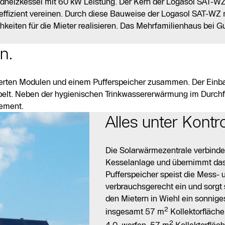
heizkessel mit 60 kW Leistung. Der Kern der Logasol SAT-WZ 
fizient vereinen. Durch diese Bauweise der Logasol SAT-WZ mi
keiten für die Mieter realisieren. Das Mehrfamilienhaus bei 
n.
ierten Modulen und einem Pufferspeicher zusammen. Der Einba
belt. Neben der hygienischen Trinkwassererwärmung im Durchfl
gement.
Alles unter Kontro
Die Solarwärmezentrale verbinde
Kesselanlage und übernimmt da
Pufferspeicher speist die Mess- 
verbrauchsgerecht ein und sorgt
den Mietern in Wiehl ein sonnige
2
insgesamt 57 m
Kollektorfläch
2
4.0, werfen. 57 m
Kollektorfläch