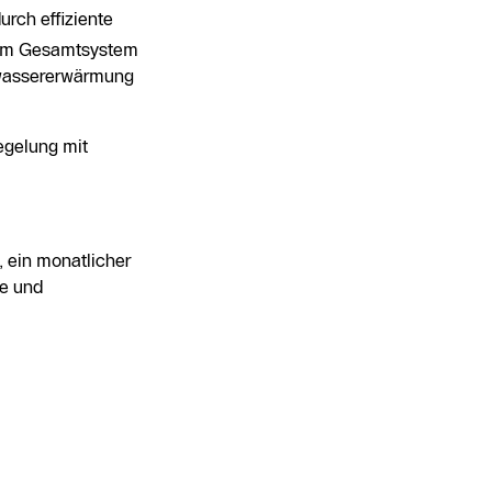
urch effiziente
e im Gesamtsystem
kwassererwärmung
egelung mit
, ein monatlicher
ge und