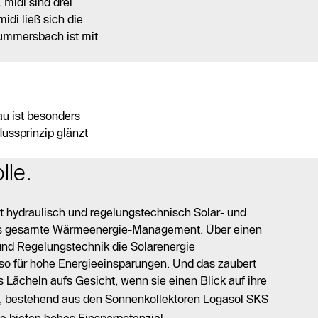
midi sind drei
di ließ sich die
Gummersbach ist mit
u ist besonders
ussprinzip glänzt
lle.
t hydraulisch und regelungstechnisch Solar- und
s gesamte Wärmeenergie-Management. Über einen
und Regelungstechnik die Solarenergie
 so für hohe Energieeinsparungen. Und das zaubert
s Lächeln aufs Gesicht, wenn sie einen Blick auf ihre
e, bestehend aus den Sonnenkollektoren Logasol SKS
e bieten hohes Einsparpotenzial.