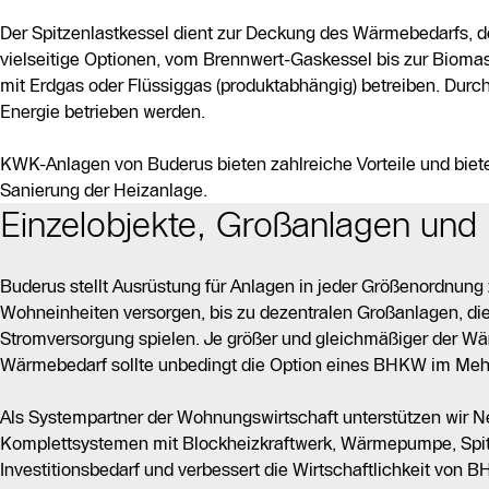
Der Spitzenlastkessel dient zur Deckung des Wärmebedarfs, de
vielseitige Optionen, vom Brennwert-Gaskessel bis zur Bioma
mit Erdgas oder Flüssiggas (produktabhängig) betreiben. Dur
Energie betrieben werden.
KWK-Anlagen von Buderus bieten zahlreiche Vorteile und biet
Sanierung der Heizanlage.
Einzelobjekte, Großanlagen un
Buderus stellt Ausrüstung für Anlagen in jeder Größenordnun
Wohneinheiten versorgen, bis zu dezentralen Großanlagen, die
Stromversorgung spielen. Je größer und gleichmäßiger der Wär
Wärmebedarf sollte unbedingt die Option eines BHKW im Meh
Als Systempartner der Wohnungswirtschaft unterstützen wir 
Komplettsystemen mit Blockheizkraftwerk, Wärmepumpe, Spitz
Investitionsbedarf und verbessert die Wirtschaftlichkeit von