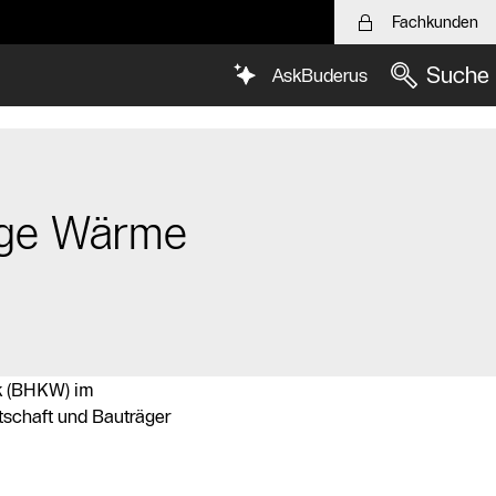
Fachkunden
Suche
AskBuderus
ige Wärme
rk (BHKW) im
tschaft und Bauträger