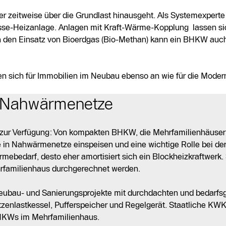
r zeitweise über die Grundlast hinausgeht. Als Systemexperte 
sse-Heizanlage. Anlagen mit Kraft-Wärme-Kopplung lassen sich
ch den Einsatz von Bioerdgas (Bio-Methan) kann ein BHKW auch
en sich für Immobilien im Neubau ebenso an wie für die Moder
d Nahwärmenetze
g zur Verfügung: Von kompakten BHKW, die Mehrfamilienhäuser
 in Nahwärmenetze einspeisen und eine wichtige Rolle bei der
mebedarf, desto eher amortisiert sich ein Blockheizkraftwerk
rfamilienhaus durchgerechnet werden.
Neubau- und Sanierungsprojekte mit durchdachten und bedarfs
enlastkessel, Pufferspeicher und Regelgerät. Staatliche KWK
 BHKWs im Mehrfamilienhaus.