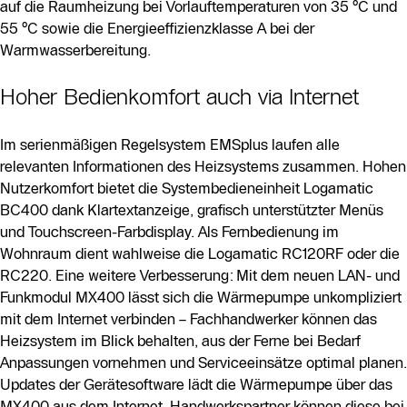
auf die Raumheizung bei Vorlauftemperaturen von 35 °C und
55 °C sowie die Energieeffizienzklasse A bei der
Warmwasserbereitung.
Hoher Bedienkomfort auch via Internet
Im serienmäßigen Regelsystem EMSplus laufen alle
relevanten Informationen des Heizsystems zusammen. Hohen
Nutzerkomfort bietet die Systembedieneinheit Logamatic
BC400 dank Klartextanzeige, grafisch unterstützter Menüs
und Touchscreen-Farbdisplay. Als Fernbedienung im
Wohnraum dient wahlweise die Logamatic RC120RF oder die
RC220. Eine weitere Verbesserung: Mit dem neuen LAN- und
Funkmodul MX400 lässt sich die Wärmepumpe unkompliziert
mit dem Internet verbinden – Fachhandwerker können das
Heizsystem im Blick behalten, aus der Ferne bei Bedarf
Anpassungen vornehmen und Serviceeinsätze optimal planen.
Updates der Gerätesoftware lädt die Wärmepumpe über das
MX400 aus dem Internet, Handwerkspartner können diese bei