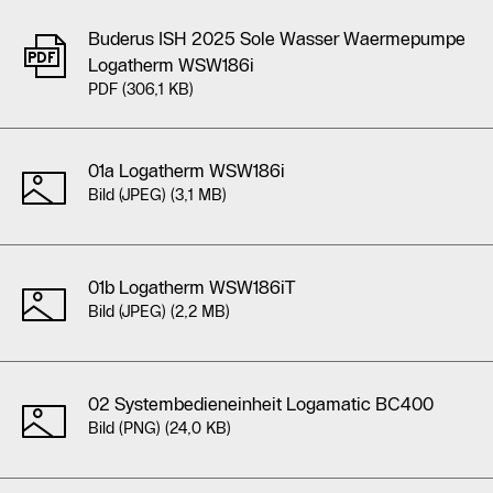
Am Ende der Liste können Sie alle 5 Elemente gebündelt als 
Buderus ISH 2025 Sole Wasser Waermepumpe
Logatherm WSW186i
PDF (306,1 KB)
01a Logatherm WSW186i
Bild (JPEG) (3,1 MB)
01b Logatherm WSW186iT
Bild (JPEG) (2,2 MB)
02 Systembedieneinheit Logamatic BC400
Bild (PNG) (24,0 KB)