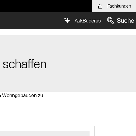
Fachkunden
Suche
AskBuderus
 schaffen
 von Wohngebäuden zu
Logasol S