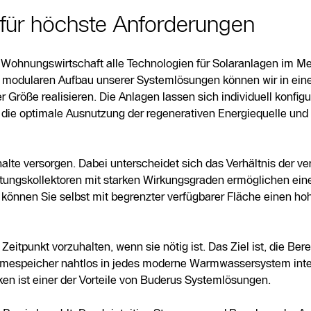
ür höchste Anforderungen
Wohnungswirtschaft alle Technologien für Solaranlagen im Me
modularen Aufbau unserer Systemlösungen können wir in eine
röße realisieren. Die Anlagen lassen sich individuell konfigu
s die optimale Ausnutzung der regenerativen Energiequelle und
lte versorgen. Dabei unterscheidet sich das Verhältnis der v
istungskollektoren mit starken Wirkungsgraden ermöglichen e
 können Sie selbst mit begrenzter verfügbarer Fläche einen hoh
eitpunkt vorzuhalten, wenn sie nötig ist. Das Ziel ist, die Bere
rmespeicher nahtlos in jedes moderne Warmwassersystem integ
n ist einer der Vorteile von Buderus Systemlösungen.