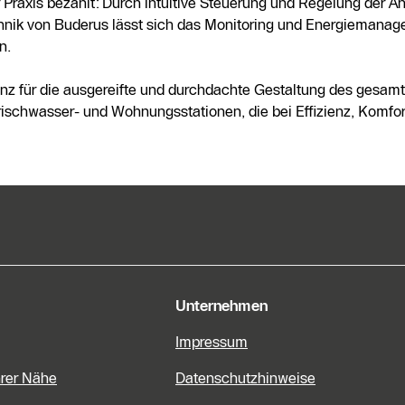
Praxis bezahlt: Durch intuitive Steuerung und Regelung der A
hnik von Buderus lässt sich das Monitoring und Energiemanag
n.
z für die ausgereifte und durchdachte Gestaltung des gesam
ischwasser- und Wohnungsstationen, die bei Effizienz, Komfor
e Informationen
Unternehmen
Impressum
hrer Nähe
Datenschutzhinweise