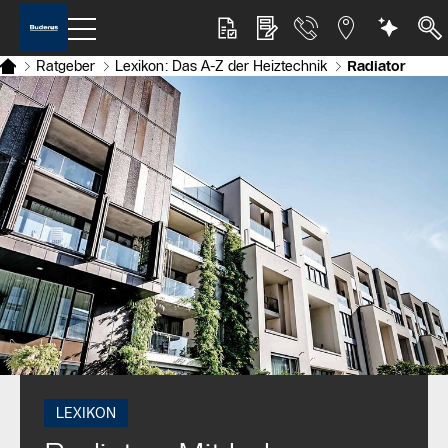
Ratgeber
Lexikon: Das A-Z der Heiztechnik
Radiator
LEXIKON