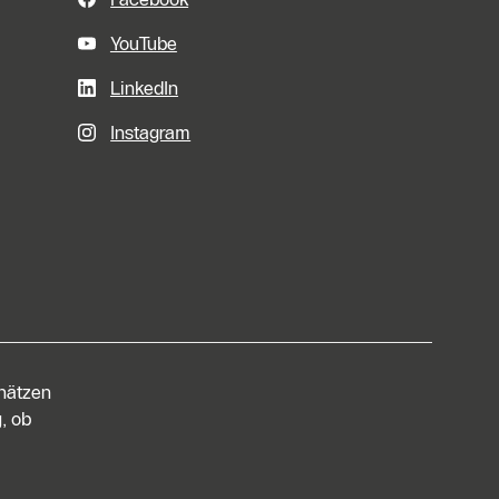
YouTube
LinkedIn
Instagram
chätzen
, ob