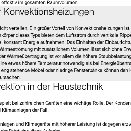
lgt effektiv im gesamten Raumvolumen.
ür Konvektionsheizungen
ht verteilen. Ein großer Vorteil von Konvektionsheizungen ist,
körper dieses Typs bieten dem Luftstrom durch vertikale Ripp
bei konstant Energie aufnehmen. Das Einhalten der Einbauricht
Wärmeströmung mit zusätzlichem Volumen lässt sich ohne Erwe
 der Wärmeübertragung ist vor allem die höhere Staubbelastung
l eine etwas höhere Temperatur notwendig als bei Energieübert
eng stehende Möbel oder niedrige Fensterbänke können den 
rursachen.
ktion in der Haustechnik
elt bei zahlreichen Geräten eine wichtige Rolle. Der Konden
d
Klimaanlagen
der Fall.
hlanlagen und Klimageräte mit höherer Leistung ist dagegen e